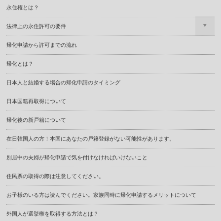
永住権とは？
法律上の永住許可の要件
帰化申請から許可までの流れ
帰化とは？
日本人と結婚する場合の帰化申請のタイミング
日本国籍再取得について
帰化後の新戸籍について
在日韓国人の方！本国にあなたの戸籍登録がない可能性があります。
別居中の夫婦が帰化申請で気を付けなければいけないこと
住民票の取得の際は注意してください。
お子様のいる方は読んでください。家族同時に帰化申請するメリットについて
外国人が選挙権を取得する方法とは？