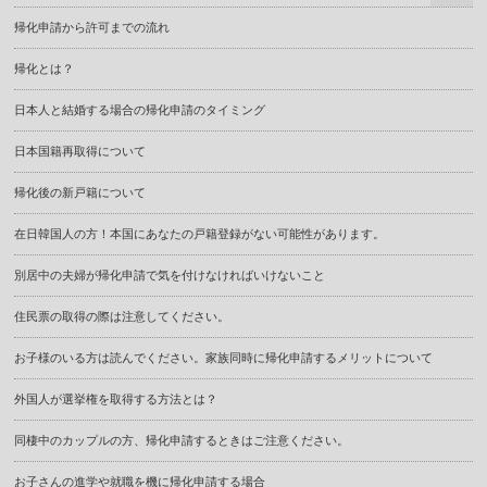
帰化申請から許可までの流れ
帰化とは？
日本人と結婚する場合の帰化申請のタイミング
日本国籍再取得について
帰化後の新戸籍について
在日韓国人の方！本国にあなたの戸籍登録がない可能性があります。
別居中の夫婦が帰化申請で気を付けなければいけないこと
住民票の取得の際は注意してください。
お子様のいる方は読んでください。家族同時に帰化申請するメリットについて
外国人が選挙権を取得する方法とは？
同棲中のカップルの方、帰化申請するときはご注意ください。
お子さんの進学や就職を機に帰化申請する場合