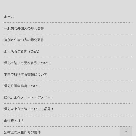
ホーム
一般的な外国人の帰化要件
特別永住者の方の帰化要件
よくあるご質問（Q&A）
帰化申請に必要な書類について
本国で取得する書類について
帰化許可申請書について
帰化と永住メリット・デメリット
帰化か永住で迷っている方必見！
永住権とは？
法律上の永住許可の要件