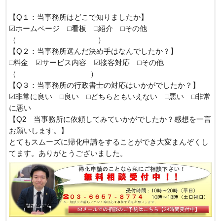
【Q１：当事務所はどこで知りましたか】
☑ホームページ □看板 □紹介 □その他
（ ）
【Q２：当事務所選んだ決め手はなんでしたか？】
□料金 ☑サービス内容 ☑接客対応 □その他
（ ）
【Q３：当事務所の行政書士の対応はいかがでしたか？】
☑非常に良い □良い □どちらともいえない □悪い □非常
に悪い
【Q2 当事務所に依頼してみていかがでしたか？感想を一言
お願いします。】
とてもスムーズに帰化申請をすることができ大変まんぞくし
てます。ありがとうございました。