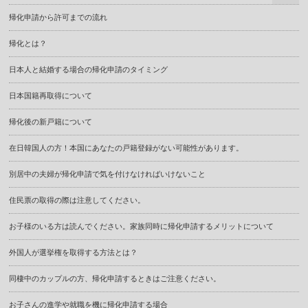
帰化申請から許可までの流れ
帰化とは？
日本人と結婚する場合の帰化申請のタイミング
日本国籍再取得について
帰化後の新戸籍について
在日韓国人の方！本国にあなたの戸籍登録がない可能性があります。
別居中の夫婦が帰化申請で気を付けなければいけないこと
住民票の取得の際は注意してください。
お子様のいる方は読んでください。家族同時に帰化申請するメリットについて
外国人が選挙権を取得する方法とは？
同棲中のカップルの方、帰化申請するときはご注意ください。
お子さんの進学や就職を機に帰化申請する場合