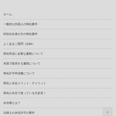
ホーム
一般的な外国人の帰化要件
特別永住者の方の帰化要件
よくあるご質問（Q&A）
帰化申請に必要な書類について
本国で取得する書類について
帰化許可申請書について
帰化と永住メリット・デメリット
帰化か永住で迷っている方必見！
永住権とは？
法律上の永住許可の要件