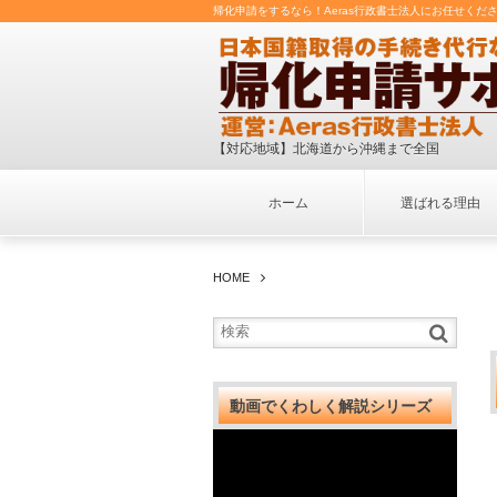
帰化申請をするなら！Aeras行政書士法人にお任せくだ
【対応地域】北海道から沖縄まで全国
ホーム
選ばれる理由
HOME
動画でくわしく解説シリーズ
動
画
プ