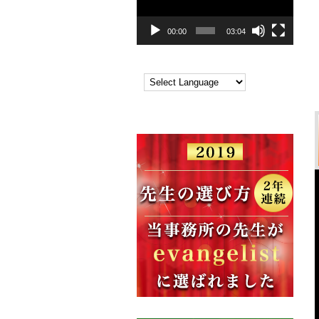
レ
ー
00:00
03:04
ヤ
ー