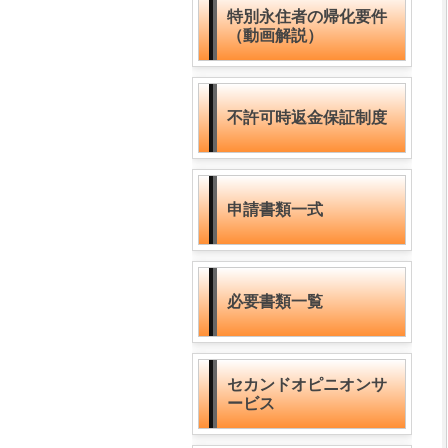
特別永住者の帰化要件
（動画解説）
不許可時返金保証制度
申請書類一式
必要書類一覧
セカンドオピニオンサ
ービス