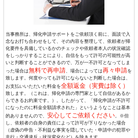
当事務所は、帰化申請サポートをご依頼頂く前に、面談で入
念なお打ち合わせをして、その内容を整理して、依頼者が帰
化要件を具備しているかのチェックや依頼者本人の状況確認
をしっかりすることにより、自信をもって許可の可能性が高
いと判断することができるので、万が一不許可となってしま
無料で再申請
再々申請
った場合は
、場合によっては
を
致します。何度やっても許可にならないと判断した場合は、
全額返金（実費は除く）
お支払いいただいた料金を
致します。（これは、帰化申請の専門家として自信があるか
らできるお約束です。）。したがって、「帰化申請が不許可
になったのに料金全額請求された」というようなことは基本
安心してご依頼ください
的ありませんので、
。※但
し、依頼者の自身の責任によって許可が下りなかった場合
（虚偽の申告・不利益な事実を隠していた・申請中の犯罪や
非行・交通違反・状況変化など）を除きます。