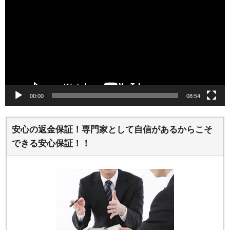
プ
レ
ー
ヤ
ー
00:00
08:54
安心の返金保証！専門家として自信があるからこそ
できる安心保証！！